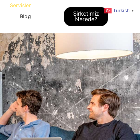
Servisler
Turkish
▼
Şirketimiz
Blog
Nerede?