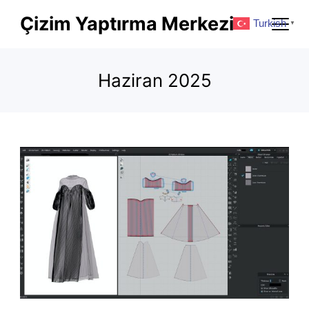
Skip
Çizim Yaptırma Merkezi
Turkish
▼
to
content
Haziran 2025