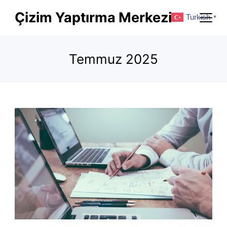
Skip
Çizim Yaptırma Merkezi
Turkish
▼
to
content
Temmuz 2025