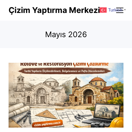
Skip
Çizim Yaptırma Merkezi
Turkish
▼
to
content
Mayıs 2026