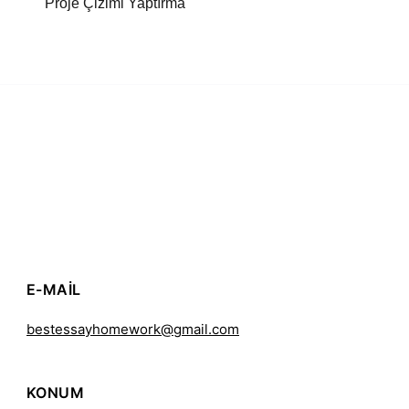
Proje Çizimi Yaptırma
E-MAIL
bestessayhomework@gmail.com
KONUM