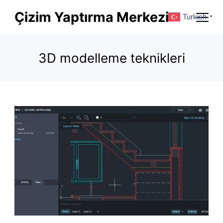
Skip
Çizim Yaptırma Merkezi
Turkish
▼
to
content
3D modelleme teknikleri