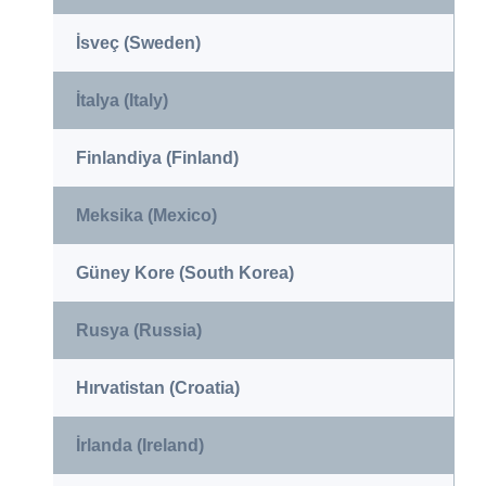
İsveç (Sweden)
İtalya (Italy)
Finlandiya (Finland)
Meksika (Mexico)
Güney Kore (South Korea)
Rusya (Russia)
Hırvatistan (Croatia)
İrlanda (Ireland)