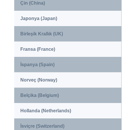
Çin (China)
Japonya (Japan)
Birleşik Krallık (UK)
Fransa (France)
İspanya (Spain)
Norveç (Norway)
Belçika (Belgium)
Hollanda (Netherlands)
İsviçre (Switzerland)