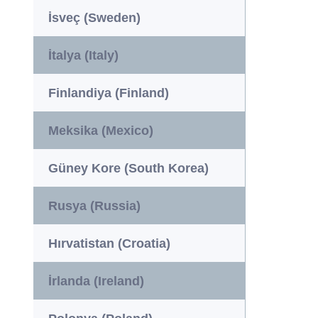
İsveç (Sweden)
İtalya (Italy)
Finlandiya (Finland)
Meksika (Mexico)
Güney Kore (South Korea)
Rusya (Russia)
Hırvatistan (Croatia)
İrlanda (Ireland)