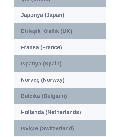
Japonya (Japan)
Birleşik Krallık (UK)
Fransa (France)
İspanya (Spain)
Norveç (Norway)
Belçika (Belgium)
Hollanda (Netherlands)
İsviçre (Switzerland)