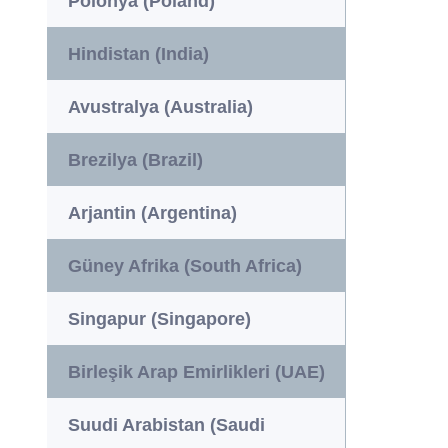
Polonya (Poland)
Hindistan (India)
Avustralya (Australia)
Brezilya (Brazil)
Arjantin (Argentina)
Güney Afrika (South Africa)
Singapur (Singapore)
Birleşik Arap Emirlikleri (UAE)
Suudi Arabistan (Saudi