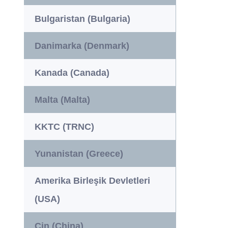
Bulgaristan (Bulgaria)
Danimarka (Denmark)
Kanada (Canada)
Malta (Malta)
KKTC (TRNC)
Yunanistan (Greece)
Amerika Birleşik Devletleri
(USA)
Çin (China)