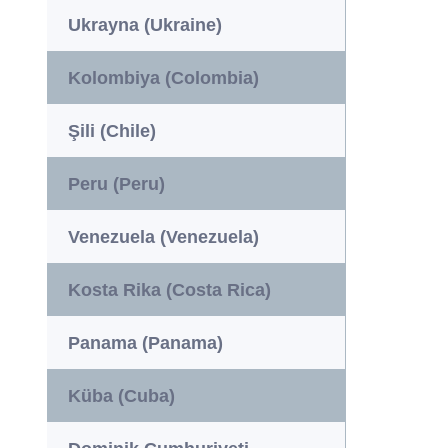
Ukrayna (Ukraine)
Kolombiya (Colombia)
Şili (Chile)
Peru (Peru)
Venezuela (Venezuela)
Kosta Rika (Costa Rica)
Panama (Panama)
Küba (Cuba)