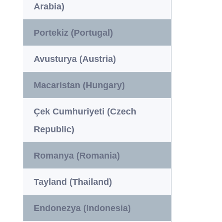
Arabia)
Portekiz (Portugal)
Avusturya (Austria)
Macaristan (Hungary)
Çek Cumhuriyeti (Czech
Republic)
Romanya (Romania)
Tayland (Thailand)
Endonezya (Indonesia)