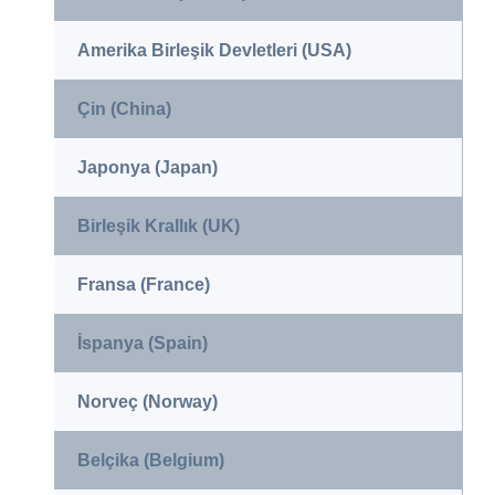
Amerika Birleşik Devletleri (USA)
Çin (China)
Japonya (Japan)
Birleşik Krallık (UK)
Fransa (France)
İspanya (Spain)
Norveç (Norway)
Belçika (Belgium)