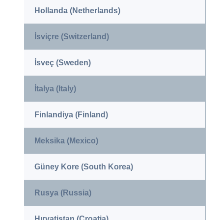
Hollanda (Netherlands)
İsviçre (Switzerland)
İsveç (Sweden)
İtalya (Italy)
Finlandiya (Finland)
Meksika (Mexico)
Güney Kore (South Korea)
Rusya (Russia)
Hırvatistan (Croatia)