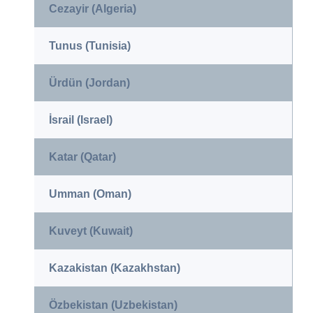
Cezayir (Algeria)
Tunus (Tunisia)
Ürdün (Jordan)
İsrail (Israel)
Katar (Qatar)
Umman (Oman)
Kuveyt (Kuwait)
Kazakistan (Kazakhstan)
Özbekistan (Uzbekistan)