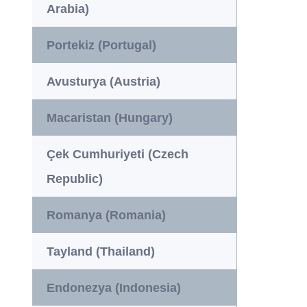
Arabia)
Portekiz (Portugal)
Avusturya (Austria)
Macaristan (Hungary)
Çek Cumhuriyeti (Czech
Republic)
Romanya (Romania)
Tayland (Thailand)
Endonezya (Indonesia)