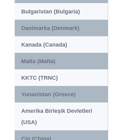
Bulgaristan (Bulgaria)
Danimarka (Denmark)
Kanada (Canada)
Malta (Malta)
KKTC (TRNC)
Yunanistan (Greece)
Amerika Birleşik Devletleri
(USA)
Çin (China)