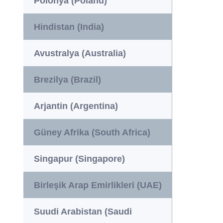
Polonya (Poland)
Hindistan (India)
Avustralya (Australia)
Brezilya (Brazil)
Arjantin (Argentina)
Güney Afrika (South Africa)
Singapur (Singapore)
Birleşik Arap Emirlikleri (UAE)
Suudi Arabistan (Saudi