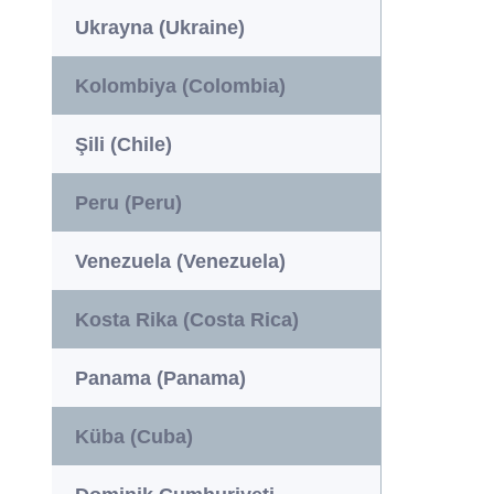
Ukrayna (Ukraine)
Kolombiya (Colombia)
Şili (Chile)
Peru (Peru)
Venezuela (Venezuela)
Kosta Rika (Costa Rica)
Panama (Panama)
Küba (Cuba)