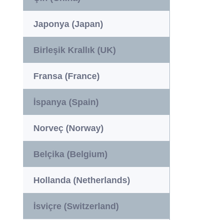
Japonya (Japan)
Birleşik Krallık (UK)
Fransa (France)
İspanya (Spain)
Norveç (Norway)
Belçika (Belgium)
Hollanda (Netherlands)
İsviçre (Switzerland)