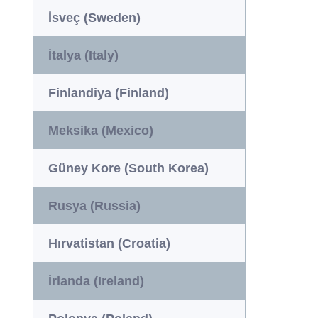
İsveç (Sweden)
İtalya (Italy)
Finlandiya (Finland)
Meksika (Mexico)
Güney Kore (South Korea)
Rusya (Russia)
Hırvatistan (Croatia)
İrlanda (Ireland)