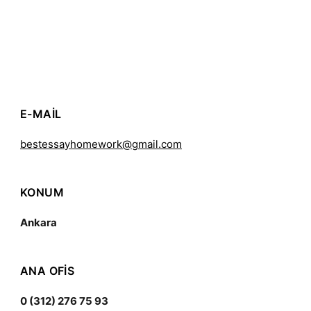
E-MAIL
bestessayhomework@gmail.com
KONUM
Ankara
ANA OFIS
0 (312) 276 75 93