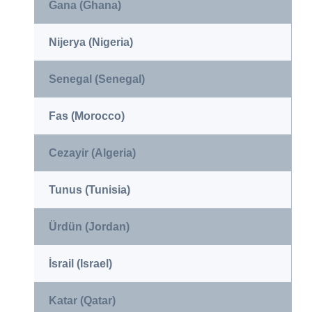
Gana (Ghana)
Nijerya (Nigeria)
Senegal (Senegal)
Fas (Morocco)
Cezayir (Algeria)
Tunus (Tunisia)
Ürdün (Jordan)
İsrail (Israel)
Katar (Qatar)