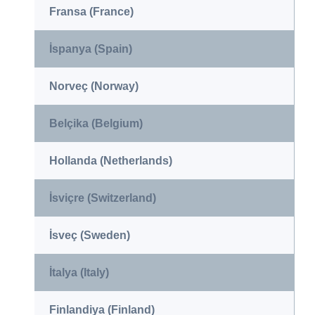
Fransa (France)
İspanya (Spain)
Norveç (Norway)
Belçika (Belgium)
Hollanda (Netherlands)
İsviçre (Switzerland)
İsveç (Sweden)
İtalya (Italy)
Finlandiya (Finland)