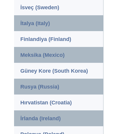
İsveç (Sweden)
İtalya (Italy)
Finlandiya (Finland)
Meksika (Mexico)
Güney Kore (South Korea)
Rusya (Russia)
Hırvatistan (Croatia)
İrlanda (Ireland)