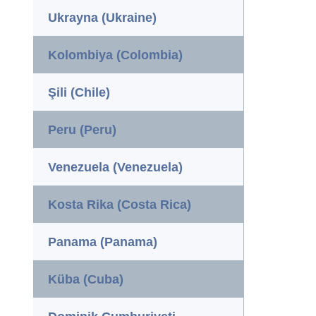
Ukrayna (Ukraine)
Kolombiya (Colombia)
Şili (Chile)
Peru (Peru)
Venezuela (Venezuela)
Kosta Rika (Costa Rica)
Panama (Panama)
Küba (Cuba)