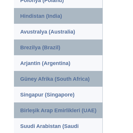
Polonya (Poland)
Hindistan (India)
Avustralya (Australia)
Brezilya (Brazil)
Arjantin (Argentina)
Güney Afrika (South Africa)
Singapur (Singapore)
Birleşik Arap Emirlikleri (UAE)
Suudi Arabistan (Saudi