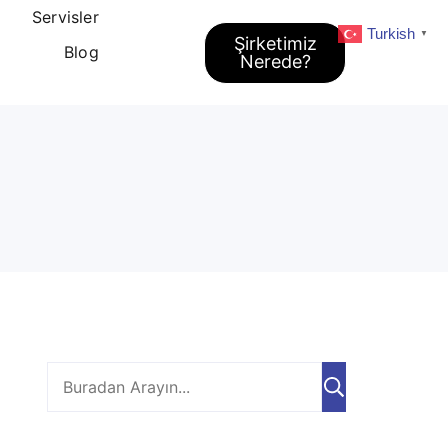
Servisler
Turkish
▼
Şirketimiz
Blog
Nerede?
i
Ara