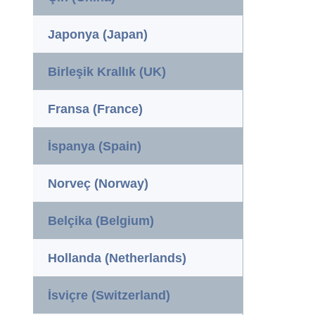
Japonya (Japan)
Birleşik Krallık (UK)
Fransa (France)
İspanya (Spain)
Norveç (Norway)
Belçika (Belgium)
Hollanda (Netherlands)
İsviçre (Switzerland)