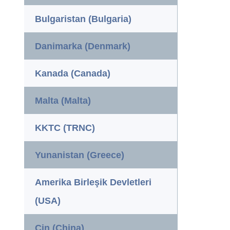
Bulgaristan (Bulgaria)
Danimarka (Denmark)
Kanada (Canada)
Malta (Malta)
KKTC (TRNC)
Yunanistan (Greece)
Amerika Birleşik Devletleri
(USA)
Çin (China)