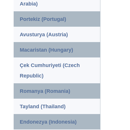
Arabia)
Portekiz (Portugal)
Avusturya (Austria)
Macaristan (Hungary)
Çek Cumhuriyeti (Czech
Republic)
Romanya (Romania)
Tayland (Thailand)
Endonezya (Indonesia)