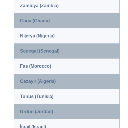
Zambiya (Zambia)
Gana (Ghana)
Nijerya (Nigeria)
Senegal (Senegal)
Fas (Morocco)
Cezayir (Algeria)
Tunus (Tunisia)
Ürdün (Jordan)
İsrail (Israel)