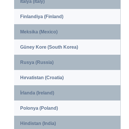
İtalya (Italy)
Finlandiya (Finland)
Meksika (Mexico)
Güney Kore (South Korea)
Rusya (Russia)
Hırvatistan (Croatia)
İrlanda (Ireland)
Polonya (Poland)
Hindistan (India)