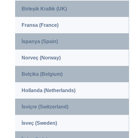
Birleşik Krallık (UK)
Fransa (France)
İspanya (Spain)
Norveç (Norway)
Belçika (Belgium)
Hollanda (Netherlands)
İsviçre (Switzerland)
İsveç (Sweden)