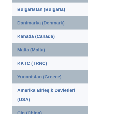
Bulgaristan (Bulgaria)
Danimarka (Denmark)
Kanada (Canada)
Malta (Malta)
KKTC (TRNC)
Yunanistan (Greece)
Amerika Birleşik Devletleri
(USA)
Çin (China)