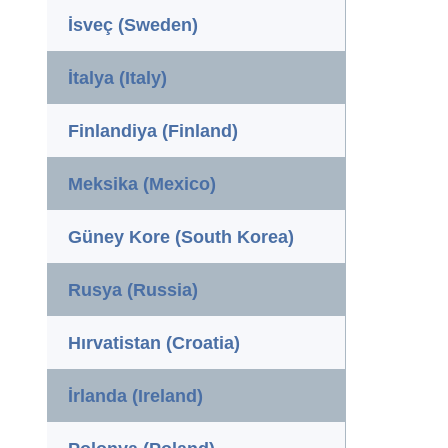
İsveç (Sweden)
İtalya (Italy)
Finlandiya (Finland)
Meksika (Mexico)
Güney Kore (South Korea)
Rusya (Russia)
Hırvatistan (Croatia)
İrlanda (Ireland)