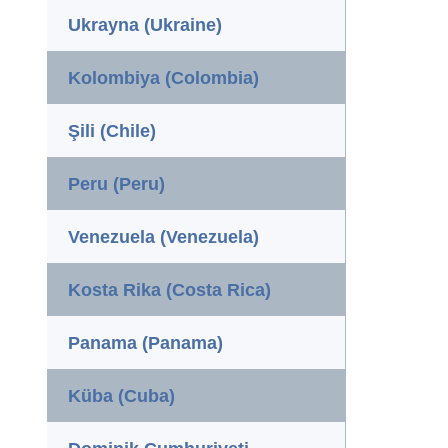
Ukrayna (Ukraine)
Kolombiya (Colombia)
Şili (Chile)
Peru (Peru)
Venezuela (Venezuela)
Kosta Rika (Costa Rica)
Panama (Panama)
Küba (Cuba)