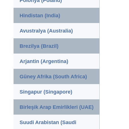
Polonya (Poland)
Hindistan (India)
Avustralya (Australia)
Brezilya (Brazil)
Arjantin (Argentina)
Güney Afrika (South Africa)
Singapur (Singapore)
Birleşik Arap Emirlikleri (UAE)
Suudi Arabistan (Saudi