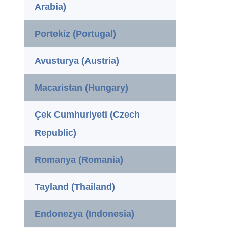
Arabia)
Portekiz (Portugal)
Avusturya (Austria)
Macaristan (Hungary)
Çek Cumhuriyeti (Czech
Republic)
Romanya (Romania)
Tayland (Thailand)
Endonezya (Indonesia)