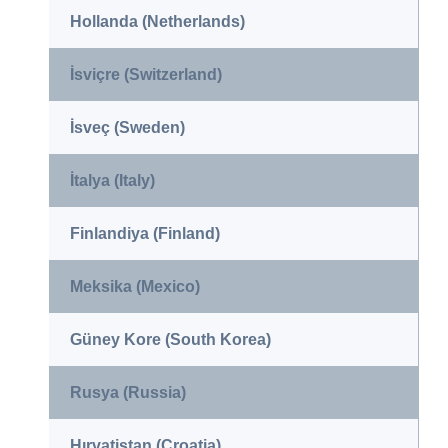
Hollanda (Netherlands)
İsviçre (Switzerland)
İsveç (Sweden)
İtalya (Italy)
Finlandiya (Finland)
Meksika (Mexico)
Güney Kore (South Korea)
Rusya (Russia)
Hırvatistan (Croatia)