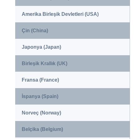
Amerika Birleşik Devletleri (USA)
Çin (China)
Japonya (Japan)
Birleşik Krallık (UK)
Fransa (France)
İspanya (Spain)
Norveç (Norway)
Belçika (Belgium)