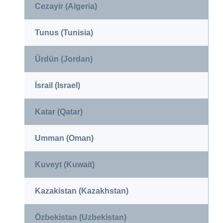
Cezayir (Algeria)
Tunus (Tunisia)
Ürdün (Jordan)
İsrail (Israel)
Katar (Qatar)
Umman (Oman)
Kuveyt (Kuwait)
Kazakistan (Kazakhstan)
Özbekistan (Uzbekistan)