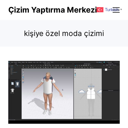
Skip
Çizim Yaptırma Merkezi
Turkish
▼
to
content
kişiye özel moda çizimi