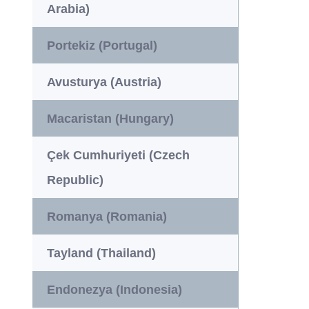
Arabia)
Portekiz (Portugal)
Avusturya (Austria)
Macaristan (Hungary)
Çek Cumhuriyeti (Czech
Republic)
Romanya (Romania)
Tayland (Thailand)
Endonezya (Indonesia)