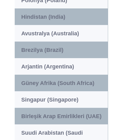
Polonya (Poland)
Hindistan (India)
Avustralya (Australia)
Brezilya (Brazil)
Arjantin (Argentina)
Güney Afrika (South Africa)
Singapur (Singapore)
Birleşik Arap Emirlikleri (UAE)
Suudi Arabistan (Saudi