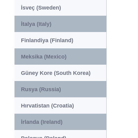
İsveç (Sweden)
İtalya (Italy)
Finlandiya (Finland)
Meksika (Mexico)
Güney Kore (South Korea)
Rusya (Russia)
Hırvatistan (Croatia)
İrlanda (Ireland)