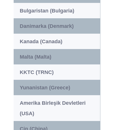
Bulgaristan (Bulgaria)
Danimarka (Denmark)
Kanada (Canada)
Malta (Malta)
KKTC (TRNC)
Yunanistan (Greece)
Amerika Birleşik Devletleri
(USA)
Çin (China)