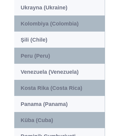
Ukrayna (Ukraine)
Kolombiya (Colombia)
Şili (Chile)
Peru (Peru)
Venezuela (Venezuela)
Kosta Rika (Costa Rica)
Panama (Panama)
Küba (Cuba)