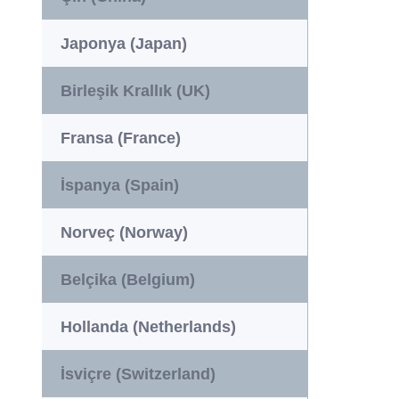
Japonya (Japan)
Birleşik Krallık (UK)
Fransa (France)
İspanya (Spain)
Norveç (Norway)
Belçika (Belgium)
Hollanda (Netherlands)
İsviçre (Switzerland)