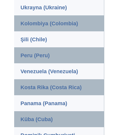
Ukrayna (Ukraine)
Kolombiya (Colombia)
Şili (Chile)
Peru (Peru)
Venezuela (Venezuela)
Kosta Rika (Costa Rica)
Panama (Panama)
Küba (Cuba)