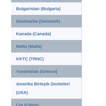
Bulgaristan (Bulgaria)
Danimarka (Denmark)
Kanada (Canada)
Malta (Malta)
KKTC (TRNC)
Yunanistan (Greece)
Amerika Birleşik Devletleri
(USA)
Çin (China)