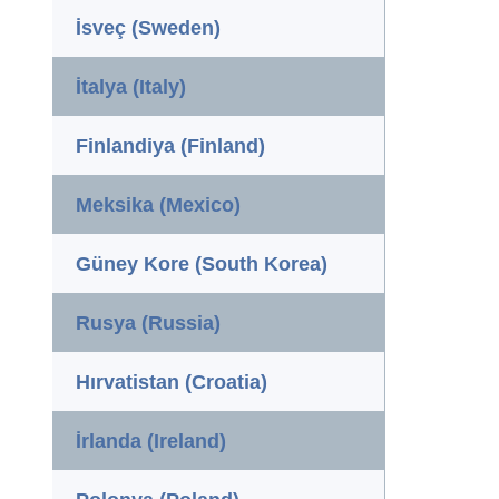
İsveç (Sweden)
İtalya (Italy)
Finlandiya (Finland)
Meksika (Mexico)
Güney Kore (South Korea)
Rusya (Russia)
Hırvatistan (Croatia)
İrlanda (Ireland)