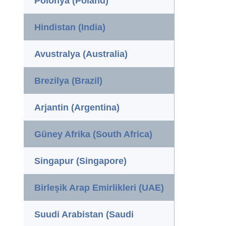
Polonya (Poland)
Hindistan (India)
Avustralya (Australia)
Brezilya (Brazil)
Arjantin (Argentina)
Güney Afrika (South Africa)
Singapur (Singapore)
Birleşik Arap Emirlikleri (UAE)
Suudi Arabistan (Saudi