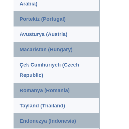
Arabia)
Portekiz (Portugal)
Avusturya (Austria)
Macaristan (Hungary)
Çek Cumhuriyeti (Czech
Republic)
Romanya (Romania)
Tayland (Thailand)
Endonezya (Indonesia)