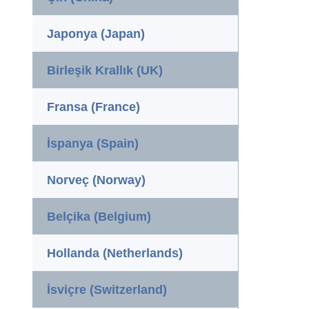
Japonya (Japan)
Birleşik Krallık (UK)
Fransa (France)
İspanya (Spain)
Norveç (Norway)
Belçika (Belgium)
Hollanda (Netherlands)
İsviçre (Switzerland)