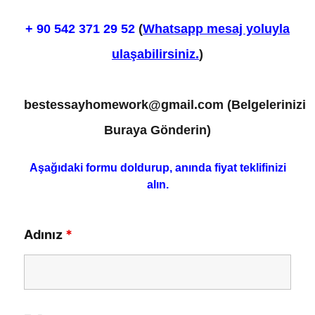
+ 90
542 371 29 52
(
Whatsapp mesaj yoluyla
ulaşabilirsiniz.
)
bestessayhomework@gmail.com
(Belgelerinizi
Buraya Gönderin)
Aşağıdaki formu doldurup, anında fiyat teklifinizi
alın.
Adınız
*