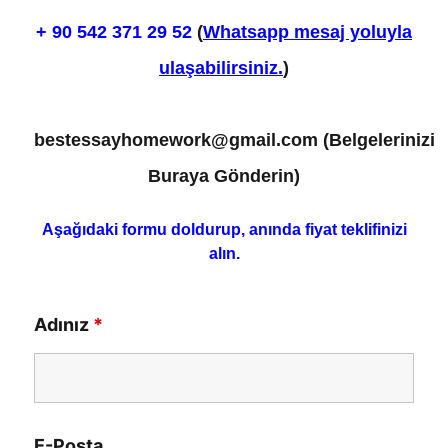
+ 90
542 371 29 52
(
Whatsapp mesaj yoluyla
ulaşabilirsiniz.
)
bestessayhomework@gmail.com
(Belgelerinizi
Buraya Gönderin)
Aşağıdaki formu doldurup, anında fiyat teklifinizi
alın.
Adınız
*
E-Posta