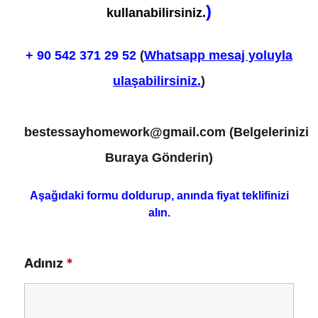
)
kullanabilirsiniz.
+ 90
542 371 29 52
(
Whatsapp mesaj yoluyla
ulaşabilirsiniz.
)
bestessayhomework@gmail.com
(Belgelerinizi
Buraya Gönderin)
Aşağıdaki formu doldurup, anında fiyat teklifinizi
alın.
Adınız
*