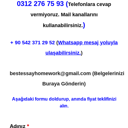
0312 276 75 93 (
Telefonlara cevap
vermiyoruz. Mail kanallarını
)
kullanabilirsiniz.
+ 90
542 371 29 52
(
Whatsapp mesaj yoluyla
ulaşabilirsiniz.
)
bestessayhomework@gmail.com
(Belgelerinizi
Buraya Gönderin)
Aşağıdaki formu doldurup, anında fiyat teklifinizi
alın.
Adınız
*