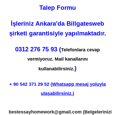
Talep Formu
İşleriniz Ankara'da Billgatesweb
şirketi garantisiyle yapılmaktadır.
0312 276 75 93 (
Telefonlara cevap
vermiyoruz. Mail kanallarını
)
kullanabilirsiniz.
+ 90
542 371 29 52
(
Whatsapp mesaj yoluyla
ulaşabilirsiniz.
)
bestessayhomework@gmail.com
(Belgelerinizi