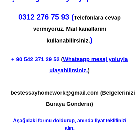
0312 276 75 93 (
Telefonlara cevap
vermiyoruz. Mail kanallarını
)
kullanabilirsiniz.
+ 90
542 371 29 52
(
Whatsapp mesaj yoluyla
ulaşabilirsiniz.
)
bestessayhomework@gmail.com
(Belgelerinizi
Buraya Gönderin)
Aşağıdaki formu doldurup, anında fiyat teklifinizi
alın.