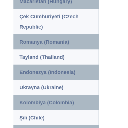
Macaristan (Hungary)
Çek Cumhuriyeti (Czech
Republic)
Romanya (Romania)
Tayland (Thailand)
Endonezya (Indonesia)
Ukrayna (Ukraine)
Kolombiya (Colombia)
Şili (Chile)