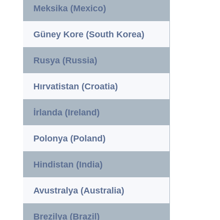
Meksika (Mexico)
Güney Kore (South Korea)
Rusya (Russia)
Hırvatistan (Croatia)
İrlanda (Ireland)
Polonya (Poland)
Hindistan (India)
Avustralya (Australia)
Brezilya (Brazil)