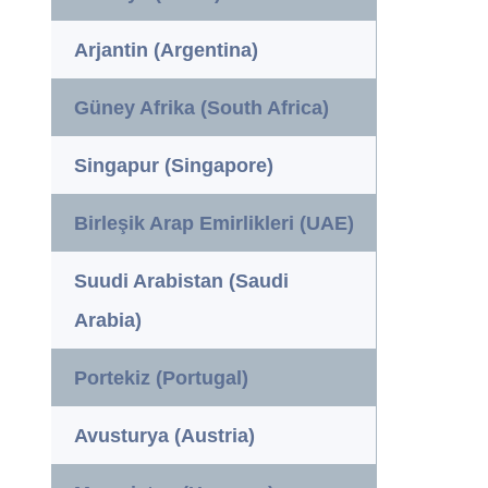
Arjantin (Argentina)
Güney Afrika (South Africa)
Singapur (Singapore)
Birleşik Arap Emirlikleri (UAE)
Suudi Arabistan (Saudi
Arabia)
Portekiz (Portugal)
Avusturya (Austria)