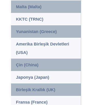
Malta (Malta)
KKTC (TRNC)
Yunanistan (Greece)
Amerika Birleşik Devletleri
(USA)
Çin (China)
Japonya (Japan)
Birleşik Krallık (UK)
Fransa (France)