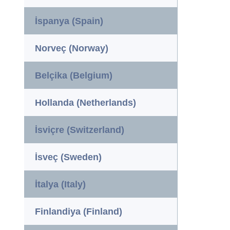
İspanya (Spain)
Norveç (Norway)
Belçika (Belgium)
Hollanda (Netherlands)
İsviçre (Switzerland)
İsveç (Sweden)
İtalya (Italy)
Finlandiya (Finland)