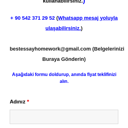
)
kullanabilirsiniz.
+ 90
542 371 29 52
(
Whatsapp mesaj yoluyla
ulaşabilirsiniz.
)
bestessayhomework@gmail.com
(Belgelerinizi
Buraya Gönderin)
Aşağıdaki formu doldurup, anında fiyat teklifinizi
alın.
Adınız
*