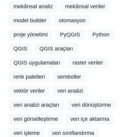
mekânsal analiz
mekânsal veriler
model builder
otomasyon
proje yönetimi
PyQGIS
Python
QGIS
QGIS araçları
QGIS uygulamaları
raster veriler
renk paletleri
semboller
vektör veriler
veri analizi
veri analizi araçları
veri dönüştürme
veri görselleştirme
veri içe aktarma
veri işleme
veri sınıflandırma